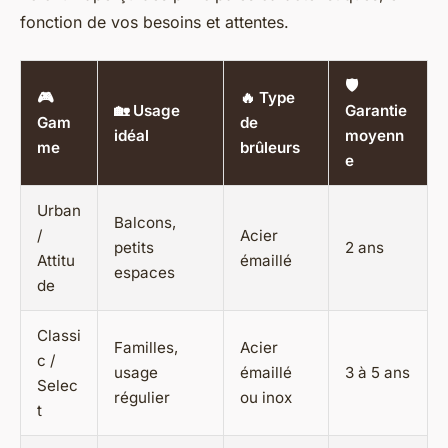
fonction de vos besoins et attentes.
🛡️
🎮
🔥 Type
🏡 Usage
Garantie
Gam
de
idéal
moyenn
me
brûleurs
e
Urban
Balcons,
/
Acier
petits
2 ans
Attitu
émaillé
espaces
de
Classi
Familles,
Acier
c /
usage
émaillé
3 à 5 ans
Selec
régulier
ou inox
t