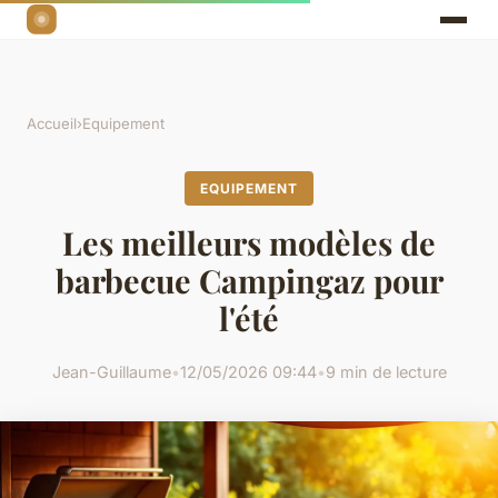
Accueil
›
Equipement
EQUIPEMENT
Les meilleurs modèles de
barbecue Campingaz pour
l'été
Jean-Guillaume
•
12/05/2026 09:44
•
9 min de lecture